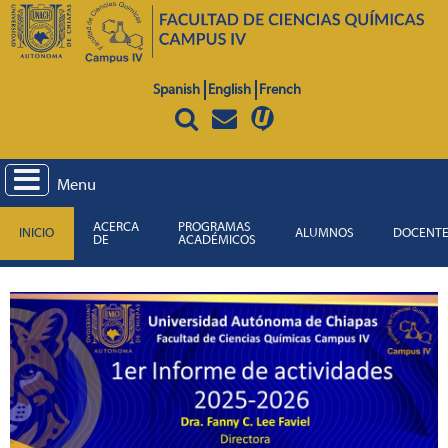
Spanish
English
French
Menu
ACERCA
PROGRAMAS
INICIO
ALUMNOS
DOCENT
DE
ACADÉMICOS