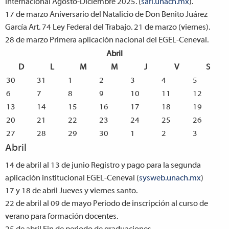
Internacional Agosto-Diciembre 2025. (
sari.unach.mx
).
17 de marzo
Aniversario del Natalicio de Don Benito Juárez
García Art. 74 Ley Federal del Trabajo. 21 de marzo (viernes).
28 de marzo
Primera aplicación nacional del EGEL-Ceneval.
Abril
D
L
M
M
J
V
S
30
31
1
2
3
4
5
6
7
8
9
10
11
12
13
14
15
16
17
18
19
20
21
22
23
24
25
26
27
28
29
30
1
2
3
Abril
14 de abril al 13 de junio
Registro y pago para la segunda
aplicación institucional EGEL-Ceneval (
sysweb.unach.mx
)
17 y 18 de abril
Jueves y viernes santo.
22 de abril al 09 de mayo
Periodo de inscripción al curso de
verano para formación docentes.