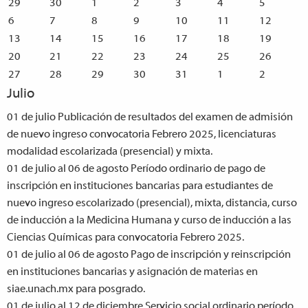
29
30
1
2
3
4
5
6
7
8
9
10
11
12
13
14
15
16
17
18
19
20
21
22
23
24
25
26
27
28
29
30
31
1
2
Julio
01 de julio
Publicación de resultados del examen de admisión
de nuevo ingreso convocatoria Febrero 2025, licenciaturas
modalidad escolarizada (presencial) y mixta.
01 de julio al 06 de agosto
Período ordinario de pago de
inscripción en instituciones bancarias para estudiantes de
nuevo ingreso escolarizado (presencial), mixta, distancia, curso
de inducción a la Medicina Humana y curso de inducción a las
Ciencias Químicas para convocatoria Febrero 2025.
01 de julio al 06 de agosto
Pago de inscripción y reinscripción
en instituciones bancarias y asignación de materias en
siae.unach.mx para posgrado.
01 de julio al 12 de diciembre
Servicio social ordinario período