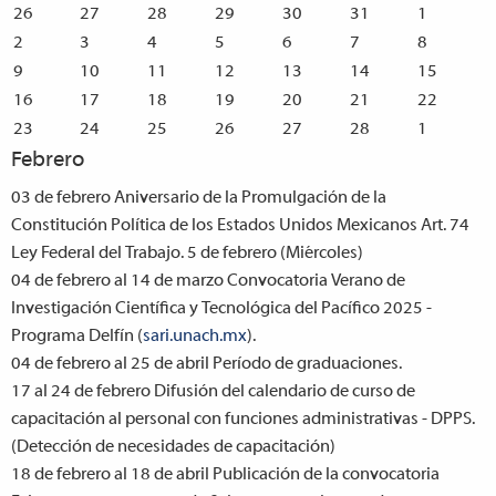
26
27
28
29
30
31
1
2
3
4
5
6
7
8
9
10
11
12
13
14
15
16
17
18
19
20
21
22
23
24
25
26
27
28
1
Febrero
03 de febrero
Aniversario de la Promulgación de la
Constitución Política de los Estados Unidos Mexicanos Art. 74
Ley Federal del Trabajo. 5 de febrero (Miércoles)
04 de febrero al 14 de marzo
Convocatoria Verano de
Investigación Científica y Tecnológica del Pacífico 2025 -
Programa Delfín (
sari.unach.mx
).
04 de febrero al 25 de abril
Período de graduaciones.
17 al 24 de febrero
Difusión del calendario de curso de
capacitación al personal con funciones administrativas - DPPS.
(Detección de necesidades de capacitación)
18 de febrero al 18 de abril
Publicación de la convocatoria