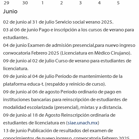
29
30
1
2
3
4
5
Junio
02 de junio al 31 de julio
Servicio social verano 2025.
03 al 06 de junio
Pago e inscripción a los cursos de verano para
estudiantes.
04 de junio
Examen de admisión presencial,para nuevo ingreso
convocatoria Febrero 2025 (Licenciatura en Médico Cirujano).
09 de junio al 02 de julio
Curso de verano para estudiantes de
licenciatura.
09 de junio al 04 de julio
Período de mantenimiento de la
plataforma educa-t. (respaldo y reinicio de curso).
09 de junio al 06 de agosto
Período ordinario de pago en
instituciones bancarias para reinscripción de estudiantes de
modalidad escolarizada (presencial), mixtas y a distancia.
09 de junio al 18 de Agosto
Reinscripción ordinaria de
estudiantes de licenciatura en (
siae.unach.mx
)
13 de junio
Publicación de resultados del examen de
conocimientos de nuevo ingreso, convocatoria Febrero 2025