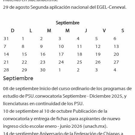
29 de agosto
Segunda aplicación nacional del EGEL-Ceneval.
Septiembre
D
L
M
M
J
V
S
31
1
2
3
4
5
6
7
8
9
10
11
12
13
14
15
16
17
18
19
20
21
22
23
24
25
26
27
28
29
30
1
2
3
4
Septiembre
08 de septiembre
Inicio del curso ordinario de los programas de
estudio de PSU. convocatoria Septiembre - Diciembre 2025, y
licenciaturas en continuidad de los PSU.
10 de septiembre al 10 de octubre
Publicación de la
convocatoria y entrega de fichas para aspirantes de nuevo
ingreso ciclo escolar enero - junio 2026 (unach.mx).
14 de septiembre
Aniversario de la Federación de Chiapas a