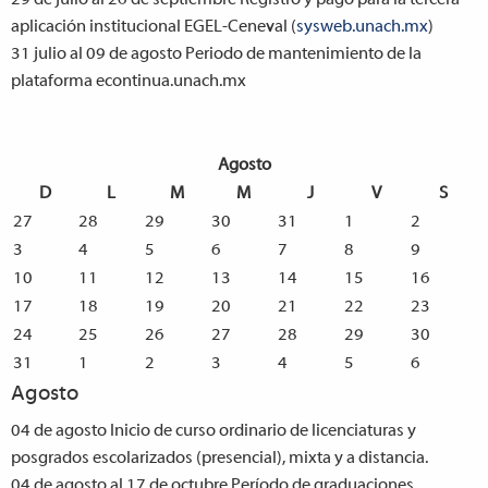
aplicación institucional EGEL-Ceneval (
sysweb.unach.mx
)
31 julio al 09 de agosto
Periodo de mantenimiento de la
plataforma econtinua.unach.mx
Agosto
D
L
M
M
J
V
S
27
28
29
30
31
1
2
3
4
5
6
7
8
9
10
11
12
13
14
15
16
17
18
19
20
21
22
23
24
25
26
27
28
29
30
31
1
2
3
4
5
6
Agosto
04 de agosto
Inicio de curso ordinario de licenciaturas y
posgrados escolarizados (presencial), mixta y a distancia.
04 de agosto al 17 de octubre
Período de graduaciones.