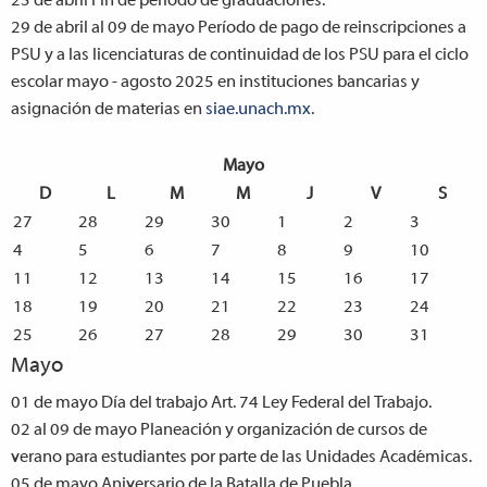
25 de abril
Fin de periodo de graduaciones.
29 de abril al 09 de mayo
Período de pago de reinscripciones a
PSU y a las licenciaturas de continuidad de los PSU para el ciclo
escolar mayo - agosto 2025 en instituciones bancarias y
asignación de materias en
siae.unach.mx
.
Mayo
D
L
M
M
J
V
S
27
28
29
30
1
2
3
4
5
6
7
8
9
10
11
12
13
14
15
16
17
18
19
20
21
22
23
24
25
26
27
28
29
30
31
Mayo
01 de mayo
Día del trabajo Art. 74 Ley Federal del Trabajo.
02 al 09 de mayo
Planeación y organización de cursos de
verano para estudiantes por parte de las Unidades Académicas.
05 de mayo
Aniversario de la Batalla de Puebla.